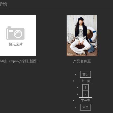
学馆
肺部ATM机Campee小绿瓶 新西兰黑科技让年轻人开始呼吸
产品名称五
首页
上一页
1
2
下一页
末页