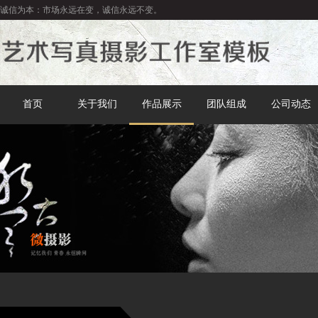
诚信为本：市场永远在变，诚信永远不变。
首页
关于我们
作品展示
团队组成
公司动态