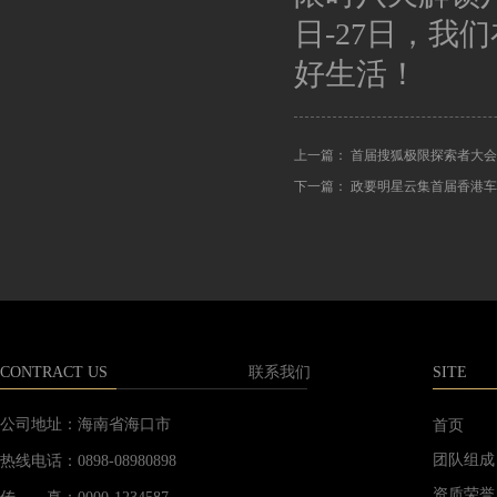
日-27日，
好生活！
上一篇： 首届搜狐极限探索者大
下一篇： 政要明星云集首届香港
CONTRACT US
联系我们
SITE
公司地址：
海南省海口市
首页
团队组成
热线电话：
0898-08980898
资质荣誉