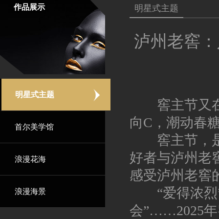
作品展示
明星式主题
泸州老窖：
明星式主题
窖主节又在成
向C，潮动春
首尔美学馆
窖主节，是一
好者与泸州老
浪漫花海
感受泸州老窖
“爱得浓烈”、
浪漫海景
会”……202