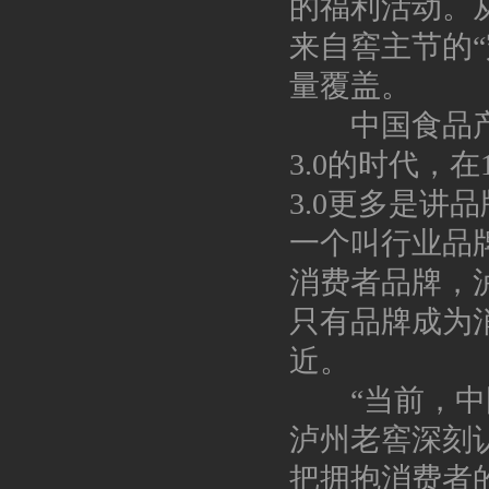
的福利活动。
来自窖主节的
量覆盖。
中国食品产业
3.0的时代，
3.0更多是
一个叫行业品
消费者品牌，
只有品牌成为
近。
“当前，中国
泸州老窖深刻
把拥抱消费者