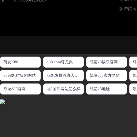
传 真：
0000-1234587
客户留言
友情链接
凯发K88
d88.com尊龙集团网址
凯发k8娱乐官网最新版本
kb88凯时集团网站
k8凯发推荐真人娱乐手机app
凯发app官方网站
凯
尊龙d88官网
龙8国际网站怎么样
凯发k8地址