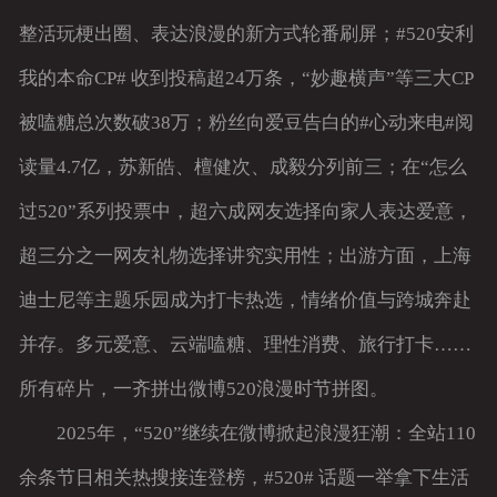
整活玩梗出圈、表达浪漫的新方式轮番刷屏；#520安利
客户留言
我的本命CP# 收到投稿超24万条，“妙趣横声”等三大CP
被嗑糖总次数破38万；粉丝向爱豆告白的#心动来电#阅
读量4.7亿，苏新皓、檀健次、成毅分列前三；在“怎么
过520”系列投票中，超六成网友选择向家人表达爱意，
超三分之一网友礼物选择讲究实用性；出游方面，上海
迪士尼等主题乐园成为打卡热选，情绪价值与跨城奔赴
并存。多元爱意、云端嗑糖、理性消费、旅行打卡……
所有碎片，一齐拼出微博520浪漫时节拼图。
2025年，“520”继续在微博掀起浪漫狂潮：全站110
余条节日相关热搜接连登榜，#520# 话题一举拿下生活