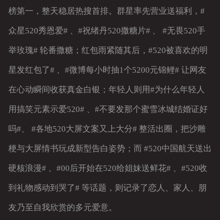
榜第一，整天稳居热搜首排。群星率先营业送福利，#
众星520秀恩爱# 、#祝绪丹520撒糖片# 、 #无畏520手
举玫瑰# 轮番撒糖；红包雨紧随其后，#520被喜欢的明
星发红包了# 、#微博每小时抽1个5200元锦鲤# 让网友
在心动瞬间收获真金白银；年轻人则用#为什么年轻人
用搞笑元素示爱520# 、#不要发那个蜜雪冰城结婚证好
吗#、 #各地520大屏文案又上大分# 整活出圈，把沙雕
梗与大屏情书玩成新型告白姿势；而 #520中国航天送出
硬核浪漫# 、#00后开始在520给姐妹送鲜花# 、#520收
到礼物感动到哭了# 等话题，则记录了恋人、家人、朋
友乃至自我欣赏的多元爱意。