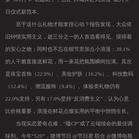
日仪式新范本。
至于送什么礼物才能拿捏心动？报告发现，大众依
旧钟情实用主义，超三分之一的人首选看得见、摸得着
的安心之物；同时也不忘在细节里加点小浪漫：39.1%
的人干脆直接送鲜花，用一束花把氛围瞬间拉满。其次
是珠宝首饰（22.9%）、美妆护肤（16.2%）、科技数码
（12.4%）、潮流服饰（9.4%）。体验类礼物仍有
22.0%支持，另有 17.0%坚持“反消费主义”，认为心意
比价格重要，浪漫在鲜花点缀实用的平衡中悄悄生长。
当现实恋爱有点难，“嗑CP”成了云端续命的最佳调
味剂。今年“520”，微博节日 @节日君 联合 @微博电视