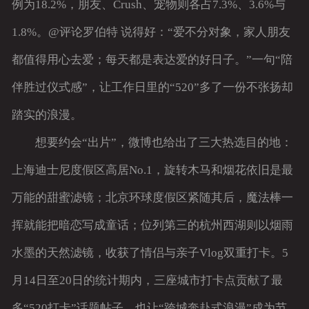
例为18.2%，朋友、Crush、宠物则各占7.3%、3.6%与
1.8%。@评论罗伯特 说得好：“爱不分对象，家人朋友
都值得用心去爱；每天都是表达爱的好日子。”一句“陪
伴胜过仪式感”，让工作日里的“520”多了一份不张扬却
踏实的浪漫。
想要约会“出片”，微博也给出了三大热选目的地：
上海迪士尼度假区高居No.1，旋转木马和烟花依旧是最
万能的甜蜜滤镜；北京环球度假区紧随其后，魔法棒一
挥就能把暗恋写成童话；位列第三的杭州西湖则以烟雨
水墨的天然滤镜，收获了情侣与亲子Vlog双重打卡。5
月14日至20日的统计期内，三座城市打卡点贡献了最
多“520打卡”话题帖子，也让“跨城奔赴式浪漫”成为节