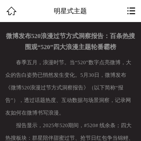
网站首页


明星式主题
关于我们
微博发布520浪漫过节方式洞察报告：百条热搜
作品展示
围观“520”四大浪漫主题轮番霸榜
团队组成
春季五月，浪漫时节。当“520”数字点亮微博，大
公司动态
众的告白姿势已悄然发生变化。5月30日，微博发布
《微博520浪漫过节方式洞察报告》（以下简称“报
行业资讯
告”），透过话题热度、互动数据与场景洞察，记录网
资质荣誉
友如何在微博书写浪漫。
服务特色
报告显示，2025年520期间，#520# 线余条；四大
人才招聘
热搜板块：群星陪伴甜蜜过节、抢节日红包争当锦鲤、