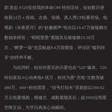
剧 发起 #520安排我的本命CP# 特别活动，短短数日便
收获24万＋投稿。古偶、现偶、真人秀CP轮番登场。电
视剧《永夜星河》的“妙趣横声”组合以19.47万被嗑糖次
数稳坐榜首，“昭昭墨墨”紧随其后被嗑糖10.38万
次，“醉梦一场”也贡献超8.6万甜蜜值，评论区“嗑到掉
牙”的呼声不断。
与此同时，粉丝对爱豆的示爱也在“520”爆表。520
特别策划 #心动来电# 线万，粉丝为爱“充电”次数突破
480万。600+粉丝团里，“信号灯站长”苏新皓以560.62
万点电量领跑，檀健次、成毅紧随其后；超2000位明星
空降互动，为节日再添心动瞬间。