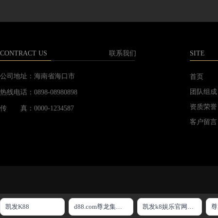
CONTRACT US
联系我们
SITE
公司地址：
海南省海口市
首页
团队组成
热线电话：
0898-08980898
资质荣誉
传 真：
0000-1234587
客户留言
友情链接
凯发K88
d88.com尊龙集团网址
凯发k8娱乐官网最新版本