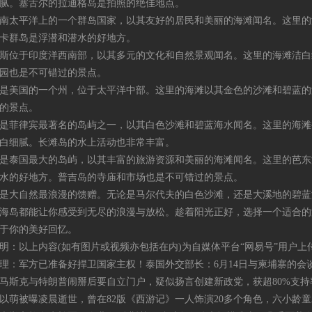
腻。塞舌尔的拉迪格岛是拍照的绝佳地点。
太平洋上的一个群岛国家，以其友好的居民和美丽的海滩闻名。这里的
卡群岛是浮潜和潜水的好地方。
位于印度洋西南部，以其多元的文化和自然景观闻名。这里的海滩洁白
园也是不可错过的景点。
美国的一个州，位于太平洋中部。这里的海滩以其金色的沙滩和碧蓝的
的景点。
菲律宾最著名的岛屿之一，以其白色沙滩和碧蓝海水闻名。这里的海滩
白细腻。长滩岛的水上活动也非常丰富。
泰国最大的岛屿，以其丰富的旅游资源和美丽的海滩闻名。这里的芭东
水的好地方。普吉岛的寺庙和市场也是不可错过的景点。
大自然最浪漫的馈赠。无论是马尔代夫的白色沙滩，还是大溪地的碧蓝
海岛都能让你感受到无尽的浪漫与放松。趁着阳光正好，选择一个适合的
于你的美好回忆。
以上内容(如有图片或视频亦包括在内)为自媒体平台“网易号”用户上
军方已准备好捍卫国家主权！泰国外交部长：6月14日与柬埔寨的会
斯克与特朗普闹掰后要自立门户，疑似扬言创建新政党，获超80%支持
被曝凌晨逝世，曾在82版《西游记》一人饰演20多个角色，六小龄童