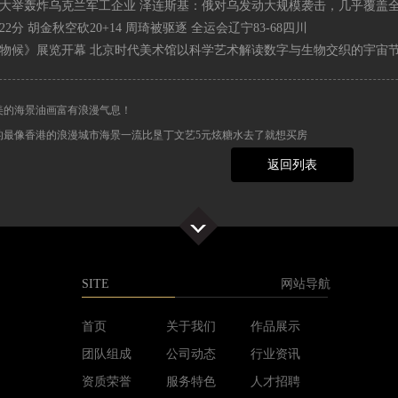
轰炸乌克兰军工企业 泽连斯基：俄对乌发动大规模袭击，几乎覆盖全境
 胡金秋空砍20+14 周琦被驱逐 全运会辽宁83-68四川
候》展览开幕 北京时代美术馆以科学艺术解读数字与生物交织的宇宙
美的海景油画富有浪漫气息！
的最像香港的浪漫城市海景一流比垦丁文艺5元炫糖水去了就想买房
返回列表
SITE
网站导航
首页
关于我们
作品展示
团队组成
公司动态
行业资讯
资质荣誉
服务特色
人才招聘