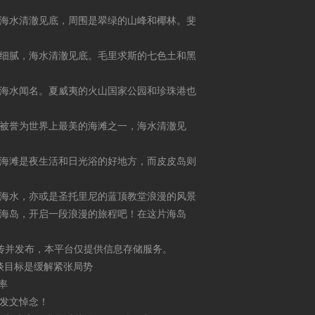
海水清澈见底，周围是翠绿的山峰和椰林。斐
细腻，海水清澈见底。毛里求斯的七色土和黑
海水闻名。夏威夷的火山国家公园和珍珠港也
被誉为世界上最美的海滩之一，海水清澈见
海滩是夜生活和日光浴的好地方，而皮皮岛则
海水，亦或是圣托里尼的蓝顶教堂
浪漫的风景
海岛，开启一段浪漫的旅程吧！在这片海岛
传并发布，本平台仅提供信息存储服务。
谈目标是缓解紧张局势
率
发文悼念！