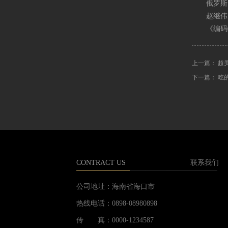
俄罗斯大举
赵继伟22分
《编码物
上一篇： 超
下一篇： 吃
CONTRACT US
联系我们
公司地址：
海南省海口市
热线电话：
0898-08980898
传 真：
0000-1234587