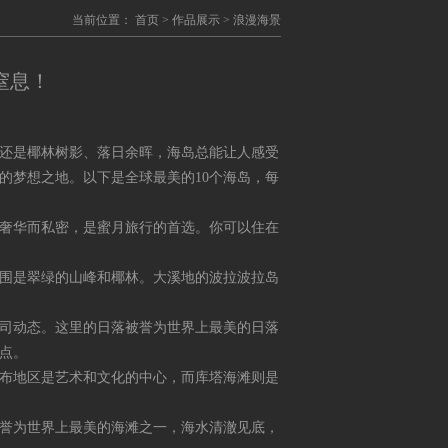
当前位置：
首页
>
作品展示
>
浪漫海景
窒息！
还是椰林树影、落日余晖，海岛总能让人感受
的梦想之地。以下是全球最美的10个海岛，每
奢华而私密，是蜜月旅行的首选。你可以住在
围是翠绿的山峰和椰林。大溪地的波拉波拉岛
司动态
。这里的日落被誉为世界上最美的日落
点。
布地区是艺术和文化的中心，而库塔海滩则是
誉为世界上最美的海滩之一，海水清澈见底，