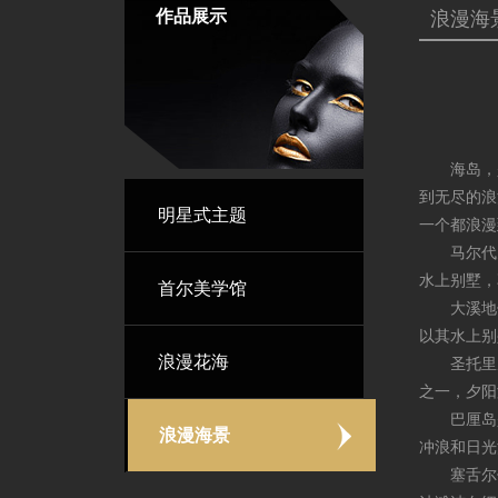
作品展示
浪漫海
海岛，是
到无尽的浪
明星式主题
一个都浪漫
马尔代夫
水上别墅，
首尔美学馆
大溪地位
以其水上别
浪漫花海
圣托里尼
之一，夕阳
巴厘岛是
浪漫海景
冲浪和日光
塞舌尔位