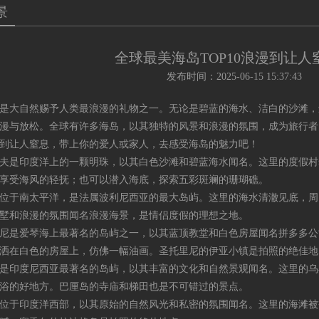
景
全球最美海岛TOP10浪漫到让人
发布时间：2025-06-15 15:37:43
大自然赐予人类最浪漫的礼物之一。无论是碧蓝的海水、洁白的沙滩，
漫与放松。全球有许多海岛，以其独特的风景和浪漫的氛围，成为旅行者
到让人窒息，带上你的爱人或家人，去感受海岛的魅力吧！
是印度洋上的一颗明珠，以其白色沙滩和碧蓝海水闻名。这里的度假村
享受海风的轻抚；也可以潜入海底，探索五彩斑斓的珊瑚礁。
于南太平洋，是法属波利尼西亚的最大岛屿。这里的海水清澈见底，周
墅和浪漫的氛围闻名
浪漫海景
，是情侣度假的理想之地。
是爱琴海上最著名的岛屿之一，以其蓝顶教堂和白色房屋闻名
拼多多公
洒在白色的房屋上，仿佛一幅油画。圣托里尼的伊亚小镇是拍照的绝佳地
印度尼西亚最著名的岛屿，以其丰富的文化和自然景观闻名。这里的乌
浴的好地方。巴厘岛的寺庙和梯田也是不可错过的景点。
于印度洋西部，以其原始的自然风光和私密的氛围闻名。这里的海滩被