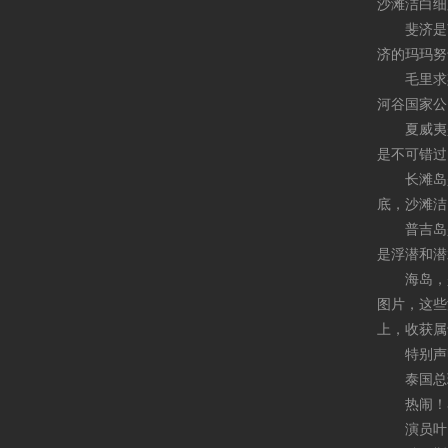
沙滩洁白细
斐济是南
济的玛玛努
毛里求斯
河谷国家公
夏威夷是
是不可错过
长滩岛是
底，沙滩洁
普吉岛是
是浮潜和潜
海岛，是
图片
，这些
上，收获属
特别声明：
泰国总理：
热闹！马
演员叶以萌