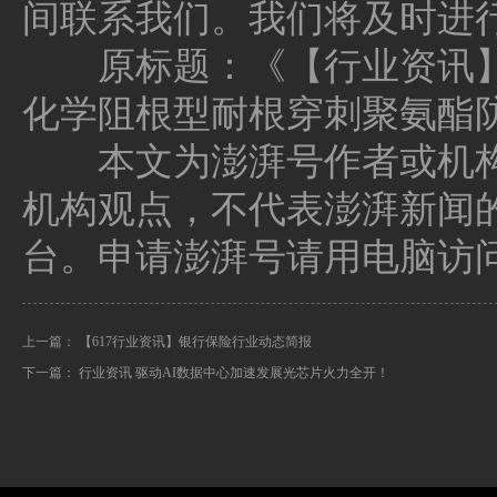
间联系我们。我们将及时进
原标题：《【行业资讯】
化学阻根型耐根穿刺聚氨酯
本文为澎湃号作者或机构
机构观点，不代表澎湃新闻
台。申请澎湃号请用电脑访
上一篇： 【617行业资讯】银行保险行业动态简报
下一篇： 行业资讯 驱动AI数据中心加速发展光芯片火力全开！