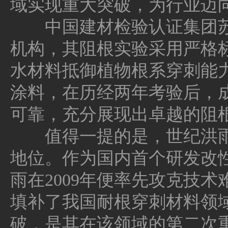
域实现重大突破，为行业迈
中国建材检验认证集团苏
机构，其阻根实验采用严格
水材料抵御植物根系穿刺能
涂料，在历经两年考验后，
可靠，充分展现出卓越的阻
值得一提的是，世纪洪雨
地位。作为国内首个研发改
雨在2009年便率先攻克技
填补了我国耐根穿刺材料领
破，是其在该领域的第二次