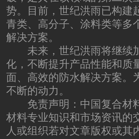
势。目前，世纪洪雨已构建
青类、高分子、涂料类等多
解决方案。
未来，世纪洪雨将继续加
化，不断提升产品性能和质
面、高效的防水解决方案。
不断的动力。
免责声明：中国复合材料
材料专业知识和市场资讯的
人或组织若对文章版权或其