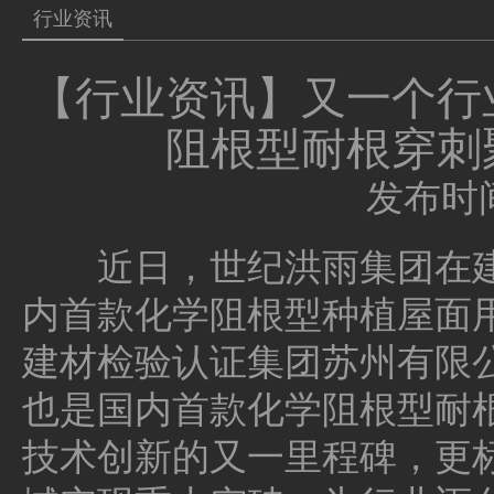
行业资讯
【行业资讯】又一个行
阻根型耐根穿刺
发布时间：2
近日，世纪洪雨集团在建
内首款化学阻根型种植屋面
建材检验认证集团苏州有限
也是国内首款化学阻根型耐
技术创新的又一里程碑，更