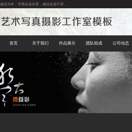
诚信为本：市场永远在变，诚信永远不变。
首页
关于我们
作品展示
团队组成
公司动态