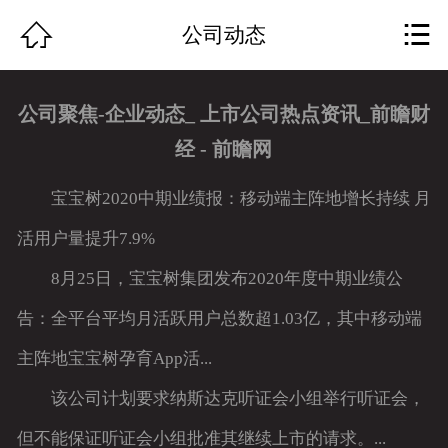
网站首页


公司动态
关于我们
公司聚焦-企业动态_ 上市公司热点资讯_前瞻财
作品展示
经 - 前瞻网
团队组成
宝宝树2020中期业绩报：移动端主阵地增长持续 月
公司动态
活用户量提升7.9%
8月25日，宝宝树集团发布2020年度中期业绩公
行业资讯
告：全平台平均月活跃用户总数超1.03亿，其中移动端
资质荣誉
主阵地宝宝树孕育App活...
服务特色
该公司计划要求纳斯达克听证会小组举行听证会，
人才招聘
但不能保证听证会小组批准其继续上市的请求。...